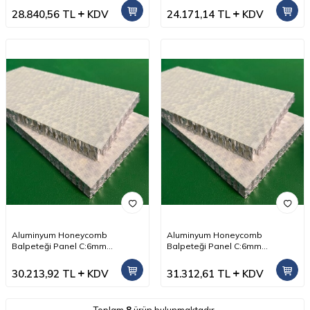
28.840,56
TL
KDV
24.171,14
TL
KDV
Aluminyum Honeycomb
Aluminyum Honeycomb
Balpeteği Panel C:6mm
Balpeteği Panel C:6mm
D:56kg/m3 T:10mm 150cm x
D:56kg/m3 T:15mm 150cm x
300cm (FRP yuzey)
300cm (FRP yuzey)
30.213,92
TL
KDV
31.312,61
TL
KDV