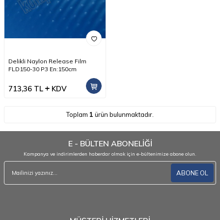
Delikli Naylon Release Film
FLD150-30 P3 En:150cm
713,36
TL
KDV
Toplam
1
ürün bulunmaktadır.
E - BÜLTEN ABONELİĞİ
Kampanya ve indirimlerden haberdar olmak için e-bültenimize abone olun.
ABONE OL