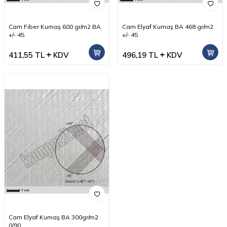
Cam Fiber Kumaş 600 gr/m2 BA
Cam Elyaf Kumaş BA 468 gr/m2
+/- 45
+/- 45
411,55
TL
KDV
496,19
TL
KDV
Cam Elyaf Kumaş BA 300gr/m2
0/90