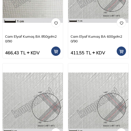
Cam Elyaf Kumaş BA 850gr/m2
Cam Elyaf Kumaş BA 600gr/m2
0/90
0/90
466,43
TL
KDV
411,55
TL
KDV