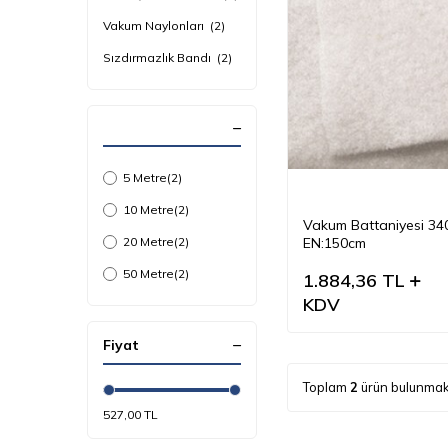
Vakum Naylonları
(2)
Sızdırmazlık Bandı
(2)
5 Metre
(2)
10 Metre
(2)
Vakum Battaniyesi 34
20 Metre
(2)
EN:150cm
50 Metre
(2)
1.884,36
TL
KDV
Fiyat
Toplam
2
ürün bulunmak
527,00 TL