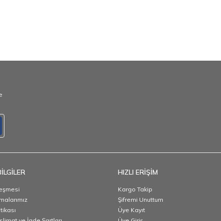
e
İLGİLER
HIZLI ERİŞİM
leşmesi
Kargo Takip
malarımız
Şifremi Unuttum
itikası
Üye Kayıt
slimat ve İade Şartları
Üye Giriş