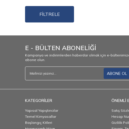
FİLTRELE
E - BÜLTEN ABONELİĞİ
Kampanya ve indirimlerden haberdar olmak için e-bültenimiz
abone olun.
ABONE OL
KATEGORİLER
ÖNEMLİ B
Yapısal Yapıştırıcılar
Satış Söz
Temel Kimyasallar
Hesap Nu
Başlangıç Kitleri
Gizlilik Pol
Honeycomb Nüve
Sipariş, Te