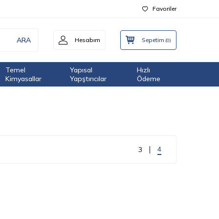
Favoriler
ARA
Hesabım
Sepetim
(
0
)
Temel
Yapısal
Hızlı
Kimyasallar
Yapştırıcılar
Ödeme
4
3