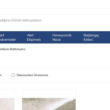
arf
Alet
Honeycomb
Başlangıç
alzemeler
Ekipman
Nüve
Kitleri
Vakum Battanyesi
Tükenenleri Gösterme