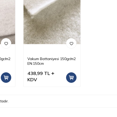
0gr/m2
Vakum Battaniyesi 150gr/m2
EN:150cm
438,99
TL
KDV
tadır.